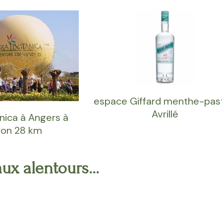
espace Giffard menthe-past
Avrillé
nica à Angers à
ron 28 km
 aux alentours…