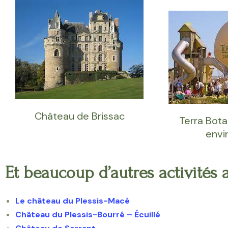
Château de Brissac
Terra Bota
envi
Et beaucoup d’autres activités
Le château du Plessis-Macé
Château du Plessis-Bourré – Écuillé