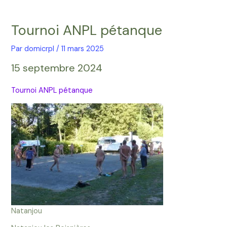
Aller
Navigation
au
des
Tournoi ANPL pétanque
contenu
articles
Par
domicrpl
/
11 mars 2025
15 septembre 2024
Tournoi ANPL pétanque
Natanjou