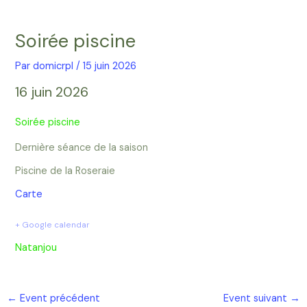
Aller
Navigation
au
des
Soirée piscine
contenu
articles
Par
domicrpl
/
15 juin 2026
16 juin 2026
Soirée piscine
Dernière séance de la saison
Piscine de la Roseraie
Carte
+ Google calendar
Natanjou
←
Event précédent
Event suivant
→