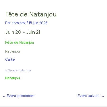
Aller
Navigation
au
des
Fête de Natanjou
contenu
articles
Par
domicrpl
/
15 juin 2026
Juin 20 - Juin 21
Fête de Natanjou
Natanjou
Carte
+ Google calendar
Natanjou
←
Event précédent
Event suivant
→