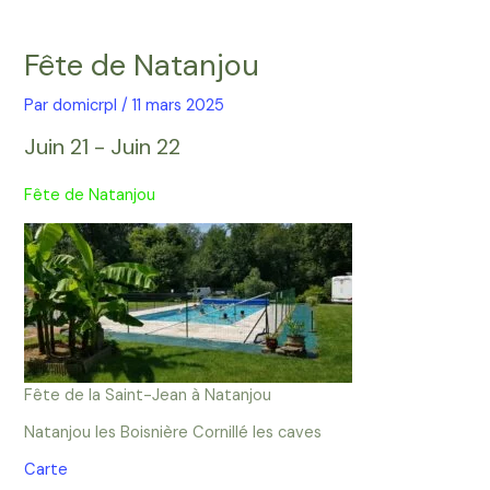
Aller
Navigation
au
des
Fête de Natanjou
contenu
articles
Par
domicrpl
/
11 mars 2025
Juin 21 - Juin 22
Fête de Natanjou
Fête de la Saint-Jean à Natanjou
Natanjou les Boisnière Cornillé les caves
Carte